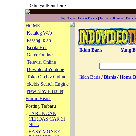
Ratunya Iklan Baris
Top Tips
|
Iklan Baris
|
Forum Bisnis
|
Berit
HOME
Katalog Web
Pasang iklan
Berita Hot
Iklan Baris
Yang B
Game Online
Televisi Online
Download Youtube
Toko Okebiz Online
Iklan Baris
/
Bisnis
/
Home B
okebiz Search Engine
New Movie Trailer
Forum Bisnis
Posting Terbaru
.
TABUNGAN
CERDAS CAR 3I
NE...
.
EASY MONEY