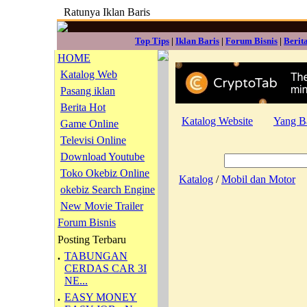
Ratunya Iklan Baris
Top Tips
|
Iklan Baris
|
Forum Bisnis
|
Berit
HOME
Katalog Web
Pasang iklan
Berita Hot
Katalog Website
Yang B
Game Online
Televisi Online
Download Youtube
Toko Okebiz Online
Katalog
/
Mobil dan Motor
okebiz Search Engine
New Movie Trailer
Forum Bisnis
Posting Terbaru
.
TABUNGAN
CERDAS CAR 3I
NE...
.
EASY MONEY