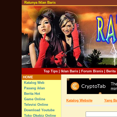
Ratunya Iklan Baris
Top Tips
|
Iklan Baris
|
Forum Bisnis
|
Berita
HOME
Katalog Web
Pasang iklan
Berita Hot
Game Online
Katalog Website
Yang B
Televisi Online
Download Youtube
Toko Okebiz Online