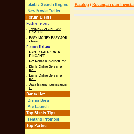
okebiz Search Engine
Katalog
/
Keuangan dan Investa
New Movie Trailer
Forum Bisnis
Posting Terbaru
.
TABUNGAN CERDAS
CAR 3I NE...
.
EASY MONEY EASY JOB
- New...
Respon Terbaru
.
RANGKA ATAP BAJA
RINGAN/T...
.
Re: Rahasia InternetGrati...
.
Bisnis Online Bersama
Ind...
.
Bisnis Online Bersama
Ind...
.
Jasa layanan pemasangan
i...
Berita Hot
Bisnis Baru
Pre-Launch
Top Bisnis Tips
Tentang Promosi
Top Partner