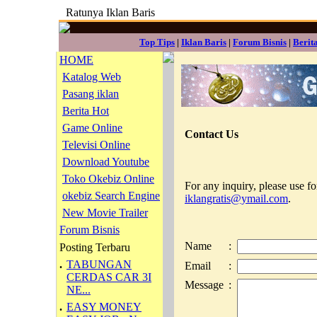
Ratunya Iklan Baris
Top Tips
|
Iklan Baris
|
Forum Bisnis
|
Berit
HOME
Katalog Web
Pasang iklan
Berita Hot
Game Online
Contact Us
Televisi Online
Download Youtube
Toko Okebiz Online
For any inquiry, please use f
okebiz Search Engine
iklangratis@ymail.com
.
New Movie Trailer
Forum Bisnis
Name
:
Posting Terbaru
.
TABUNGAN
Email
:
CERDAS CAR 3I
Message
:
NE...
.
EASY MONEY