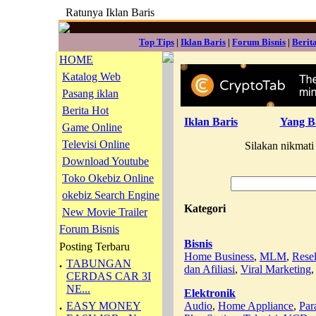
Ratunya Iklan Baris
Top Tips
|
Iklan Baris
|
Forum Bisnis
|
Berit
HOME
Katalog Web
Pasang iklan
Berita Hot
Iklan Baris
Yang B
Game Online
Televisi Online
Silakan nikmat
Download Youtube
Toko Okebiz Online
okebiz Search Engine
Kategori
New Movie Trailer
Forum Bisnis
Bisnis
Posting Terbaru
Home Business
,
MLM
,
Resel
.
TABUNGAN
dan Afiliasi
,
Viral Marketing
,
CERDAS CAR 3I
NE...
Elektronik
.
EASY MONEY
Audio
,
Home Appliance
,
Par