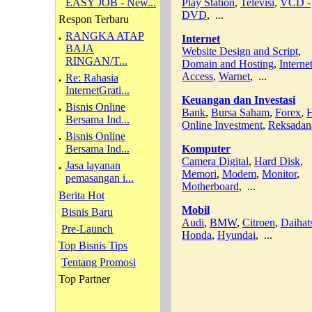
EASY JOB - New...
Play Station
,
Televisi
,
VCD -
DVD
, ...
Respon Terbaru
.
RANGKA ATAP
Internet
BAJA
Website Design and Script
,
RINGAN/T...
Domain and Hosting
,
Interne
Access
,
Warnet
, ...
.
Re: Rahasia
InternetGrati...
Keuangan dan Investasi
.
Bisnis Online
Bank
,
Bursa Saham
,
Forex
,
H
Bersama Ind...
Online Investment
,
Reksadan
.
Bisnis Online
Bersama Ind...
Komputer
Camera Digital
,
Hard Disk
,
.
Jasa layanan
Memori
,
Modem
,
Monitor
,
pemasangan i...
Motherboard
, ...
Berita Hot
Mobil
Bisnis Baru
Audi
,
BMW
,
Citroen
,
Daihat
Pre-Launch
Honda
,
Hyundai
, ...
Top Bisnis Tips
Tentang Promosi
Top Partner