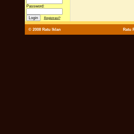
Password:
Registrasi?
© 2008
Ratu Iklan
Ratu Po