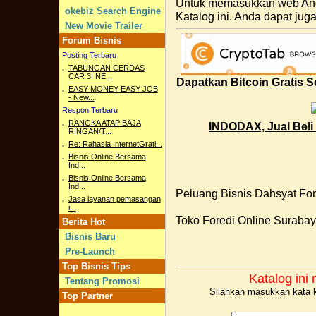
Untuk memasukkan web And
okebiz Search Engine
Katalog ini. Anda dapat jug
New Movie Trailer
Forum Bisnis
Posting Terbaru
.
TABUNGAN CERDAS
CAR 3I NE...
Dapatkan Bitcoin Gratis 
.
EASY MONEY EASY JOB
- New...
Respon Terbaru
.
RANGKA ATAP BAJA
INDODAX, Jual Beli 
RINGAN/T...
.
Re: Rahasia InternetGrati...
.
Bisnis Online Bersama
Ind...
.
Bisnis Online Bersama
Ind...
Peluang Bisnis Dahsyat Fo
.
Jasa layanan pemasangan
i...
Toko Foredi Online Suraba
Berita Hot
Bisnis Baru
Pre-Launch
Top Bisnis Tips
Katalog in
Tentang Promosi
Silahkan masukkan kata ku
Top Partner