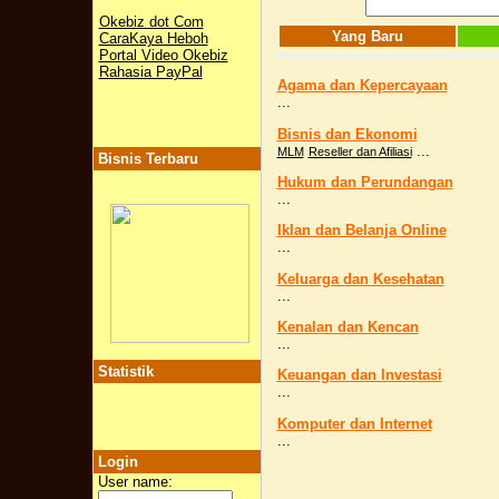
Okebiz dot Com
Yang Baru
CaraKaya Heboh
Portal Video Okebiz
Rahasia PayPal
Agama dan Kepercayaan
...
Bisnis dan Ekonomi
...
MLM
Reseller dan Afiliasi
Bisnis Terbaru
Hukum dan Perundangan
...
Iklan dan Belanja Online
...
Keluarga dan Kesehatan
...
Kenalan dan Kencan
...
Statistik
Keuangan dan Investasi
...
Komputer dan Internet
...
Login
User name: