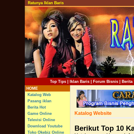
Ratunya Iklan Baris
Top Tips
|
Iklan Baris
|
Forum Bisnis
|
Berita
HOME
Katalog Web
Pasang iklan
Berita Hot
Katalog Website
Game Online
Televisi Online
Download Youtube
Berikut Top 10 K
Toko Okebiz Online