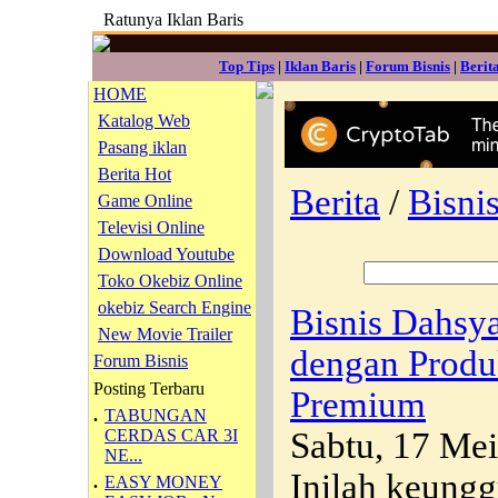
Ratunya Iklan Baris
Top Tips
|
Iklan Baris
|
Forum Bisnis
|
Berit
HOME
Katalog Web
Pasang iklan
Berita Hot
Berita
/
Bisni
Game Online
Televisi Online
Download Youtube
Toko Okebiz Online
okebiz Search Engine
Bisnis Dahs
New Movie Trailer
dengan Produ
Forum Bisnis
Posting Terbaru
Premium
.
TABUNGAN
CERDAS CAR 3I
Sabtu, 17 Me
NE...
Inilah keungg
.
EASY MONEY