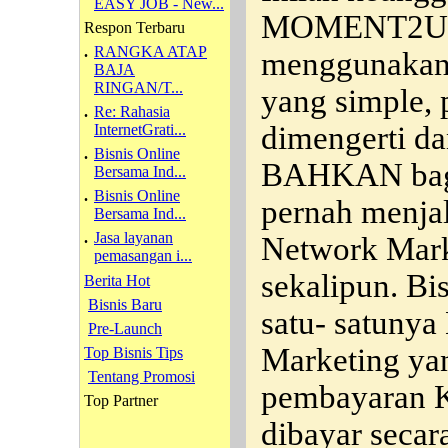
EASY JOB - New...
MOMENT2U. B
Respon Terbaru
.
RANGKA ATAP
menggunakan 
BAJA
RINGAN/T...
yang simple, 
.
Re: Rahasia
dimengerti da
InternetGrati...
.
Bisnis Online
BAHKAN bagi
Bersama Ind...
.
Bisnis Online
pernah menja
Bersama Ind...
.
Jasa layanan
Network Mark
pemasangan i...
sekalipun. Bi
Berita Hot
Bisnis Baru
satu- satunya
Pre-Launch
Marketing ya
Top Bisnis Tips
Tentang Promosi
pembayaran
Top Partner
dibayar seca