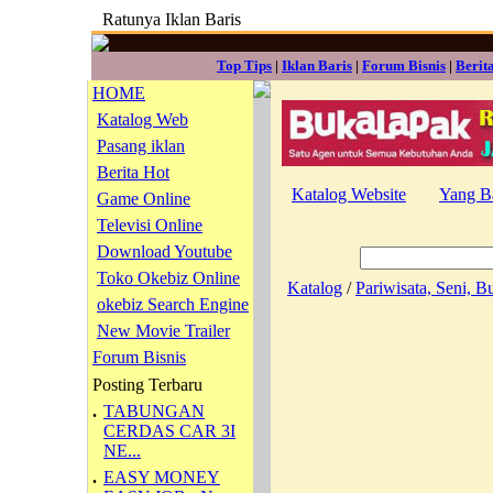
Ratunya Iklan Baris
Top Tips
|
Iklan Baris
|
Forum Bisnis
|
Berit
HOME
Katalog Web
Pasang iklan
Berita Hot
Katalog Website
Yang B
Game Online
Televisi Online
Download Youtube
Toko Okebiz Online
Katalog
/
Pariwisata, Seni, 
okebiz Search Engine
New Movie Trailer
Forum Bisnis
Posting Terbaru
.
TABUNGAN
CERDAS CAR 3I
NE...
.
EASY MONEY